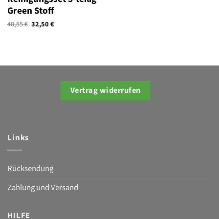
Green Stoff
Ursprünglicher
Aktueller
40,85
€
32,50
€
Preis
Preis
war:
ist:
40,85 €
32,50 €.
Vertrag widerrufen
Links
Rücksendung
Zahlung und Versand
HILFE