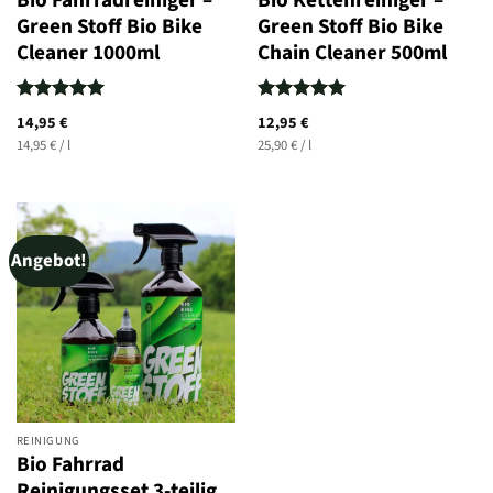
Green Stoff Bio Bike
Green Stoff Bio Bike
Cleaner 1000ml
Chain Cleaner 500ml
Bewertet
Bewertet
14,95
€
12,95
€
mit
5
von
mit
5
von
14,95
€
/
l
25,90
€
/
l
5
5
Angebot!
REINIGUNG
Bio Fahrrad
Reinigungsset 3-teilig