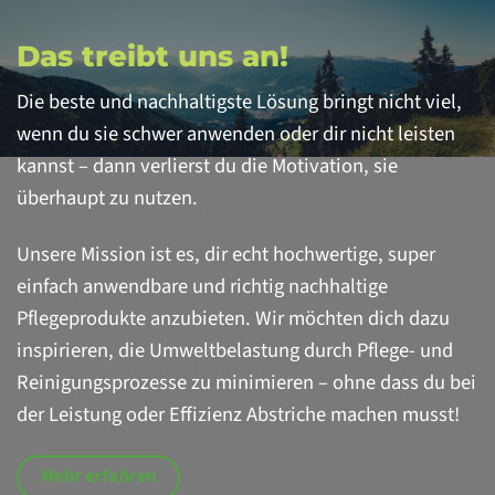
Das treibt uns an!
Die beste und nachhaltigste Lösung bringt nicht viel,
wenn du sie schwer anwenden oder dir nicht leisten
kannst – dann verlierst du die Motivation, sie
überhaupt zu nutzen.
Unsere Mission ist es, dir echt hochwertige, super
einfach anwendbare und richtig nachhaltige
Pflegeprodukte anzubieten. Wir möchten dich dazu
inspirieren, die Umweltbelastung durch Pflege- und
Reinigungsprozesse zu minimieren – ohne dass du bei
der Leistung oder Effizienz Abstriche machen musst!
Mehr erfahren