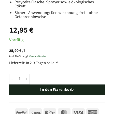
Recycelte Flasche, Sprayer sowie ökologisches
Etikett
Sichere Anwendung: Kennzeichnungsfrei – ohne
Gefahrenhinweise
12,95
€
Vorrätig
25,90
€
/
l
inkl. MwSt.
zzgl.
Versandkosten
Lieferzeit:
In 2-3 Tagen bei dir!
Bio Kettenreiniger - Green Stoff Bio Bike Chain Cleaner 500m
In den Warenkorb
PayPal
Klarna
Apple
MasterCard
Visa
America