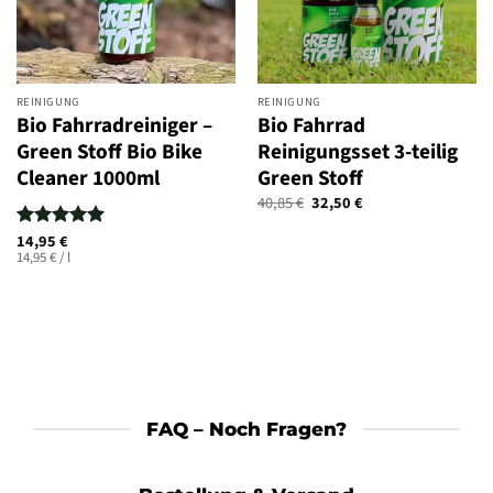
REINIGUNG
REINIGUNG
Bio Fahrradreiniger –
Bio Fahrrad
Green Stoff Bio Bike
Reinigungsset 3-teilig
Cleaner 1000ml
Green Stoff
Ursprünglicher
Aktueller
40,85
€
32,50
€
Preis
Preis
war:
ist:
14,95
€
Bewertet
40,85 €
32,50 €.
14,95
€
/
l
mit
5
von
5
FAQ – Noch Fragen?